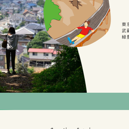
東
武
緑