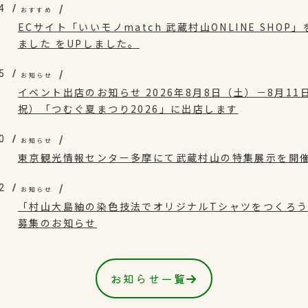
4
おすすめ
ECサイト「いいモノmatch 武蔵村山ONLINE SHOP」
ました をUPしました。
5
お知らせ
イベント出店のお知らせ 2026年8月8日（土）－8月11
祝）「つむぐ夏まつり2026」に出店します
0
お知らせ
東京観光情報センター多摩にて武蔵村山の特集展示を開
2
お知らせ
「村山大島紬の染色技法でオリジナルTシャツをつくろ
募集のお知らせ
お知らせ一覧