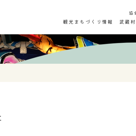
協
観光まちづくり情報
武蔵村
市内のこと
ひと
お店
イベント・
社