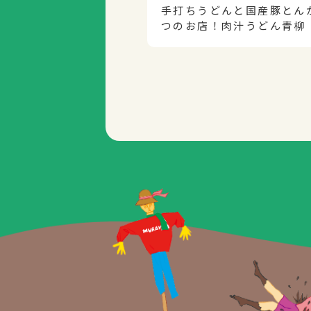
手打ちうどんと国産豚とん
つのお店！肉汁うどん青柳