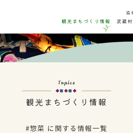
協
観光まちづくり情報
武蔵村
市内のこと
ひと
お店
イベント・
Topics
観光まちづくり情報
#惣菜 に関する情報一覧