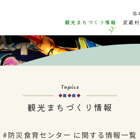
協
観光まちづくり情報
武蔵村
市内のこと
ひと
お店
イベント・
Topics
観光まちづくり情報
#防災食育センター に関する情報一覧